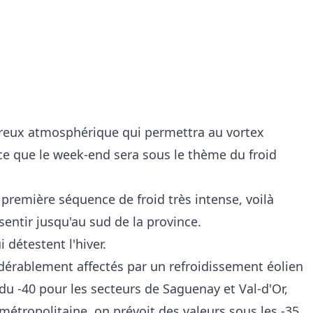
reux atmosphérique qui permettra au vortex
ince que le week-end sera sous le thème du froid
première séquence de froid très intense, voilà
entir jusqu'au sud de la province.
idérablement affectés par un refroidissement éolien
à du -40 pour les secteurs de Saguenay et Val-d'Or,
métropolitaine, on prévoit des valeurs sous les -35.