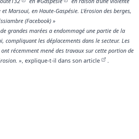
oute132
en
#Gaspésie
en raison d’une violente
et Marsoui, en Haute-Gaspésie. L’érosion des berges,
 Essiambre (Facebook) »
t de grandes marées a endommagé une partie de la
i, compliquant les déplacements dans le secteur. Les
s ont récemment mené des travaux sur cette portion de
érosion. »
, explique-t-il dans
son article
.